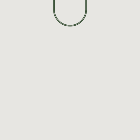
CRÉATIONS
Mon pan
Mon co
L'ATELIER
Personnalisation
FAQ
Contact