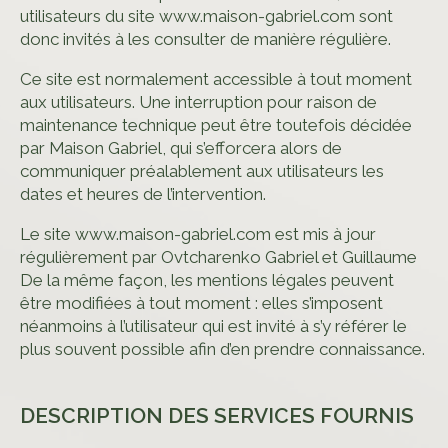
Mon panier
utilisateurs du site www.maison-gabriel.com sont
donc invités à les consulter de manière régulière.
Mon compte
Ce site est normalement accessible à tout moment
aux utilisateurs. Une interruption pour raison de
LANGUES
maintenance technique peut être toutefois décidée
par Maison Gabriel, qui s’efforcera alors de
Français
communiquer préalablement aux utilisateurs les
dates et heures de l’intervention.
English
Le site www.maison-gabriel.com est mis à jour
régulièrement par Ovtcharenko Gabriel et Guillaume
De la même façon, les mentions légales peuvent
être modifiées à tout moment : elles s’imposent
néanmoins à l’utilisateur qui est invité à s’y référer le
plus souvent possible afin d’en prendre connaissance.
DESCRIPTION DES SERVICES FOURNIS