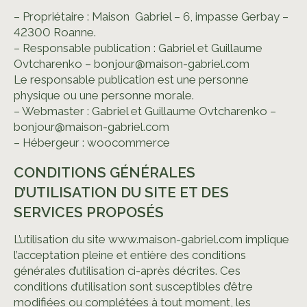
– Propriétaire : Maison Gabriel – 6, impasse Gerbay –
BOLT
42300 Roanne.
– Responsable publication : Gabriel et Guillaume
Ovtcharenko – bonjour@maison-gabriel.com
Le responsable publication est une personne
ATELIER
physique ou une personne morale.
CRÉATIONS
– Webmaster : Gabriel et Guillaume Ovtcharenko –
bonjour@maison-gabriel.com
L'ATELIER
– Hébergeur : woocommerce
CONDITIONS GÉNÉRALES
Personnalisation
D’UTILISATION DU SITE ET DES
FAQ
SERVICES PROPOSÉS
Contact
L’utilisation du site www.maison-gabriel.com implique
l’acceptation pleine et entière des conditions
générales d’utilisation ci-après décrites. Ces
SHOP
conditions d’utilisation sont susceptibles d’être
modifiées ou complétées à tout moment, les