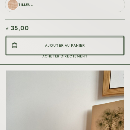
Mon panier
TILLEUL
Mon compte
35,00
€
LANGUES
Français
AJOUTER AU PANIER
English
ACHETER DIRECTEMENT