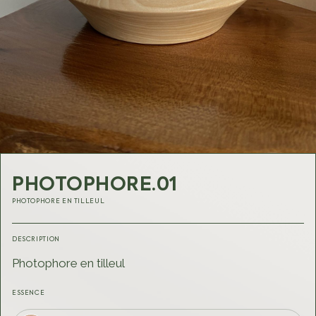
BOLT
ATELIER
CRÉATIONS
L'ATELIER
PHOTOPHORE.01
Personnalisation
PHOTOPHORE EN TILLEUL
FAQ
Contact
DESCRIPTION
Photophore en tilleul
SHOP
ESSENCE