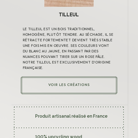
INSTAGRAM
Mentions Légales
TILLEUL
Conditions générales
Politique de cookies
LE TILLEUL EST UN BOIS TRADITIONNEL,
Consentement
HOMOGÈNE, PLUTÔT TENDRE. AU SÉCHAGE, IL SE
RÉTRACTE FORTEMENTET DEVIENT TRÈS STABLE
UNE FOIS MIS EN OEUVRE. SES COULEURS VONT
© Maison Gabriel 2023
DU BLANC AU JAUNE, EN PASSANT PAR DES
NUANCES POUVANT TIRER SUR UN ROSE PÂLE.
NOTRE TILLEUL EST EXCLUSIVEMENT D’ORIGINE
FRANÇAISE.
VOIR LES CRÉATIONS
Produit artisanal réalisé en France
100% upcycling wood