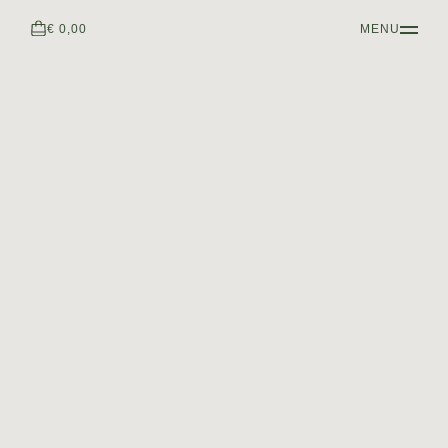
€ 0,00
MENU
STYLOS EN BOIS
BARON