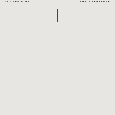
Mon panier
STYLO SOLIFLORE
FABRIQUÉ EN FRANCE
Mon compte
LANGUES
Français
English