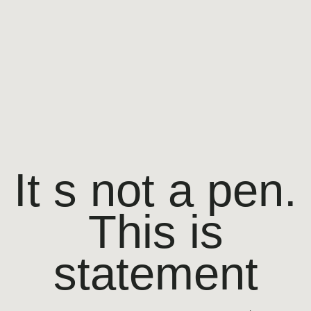
BOLT
ATELIER
CRÉATIONS
L'ATELIER
It s not a pen.
Personnalisation
FAQ
This is
Contact
statement
SHOP